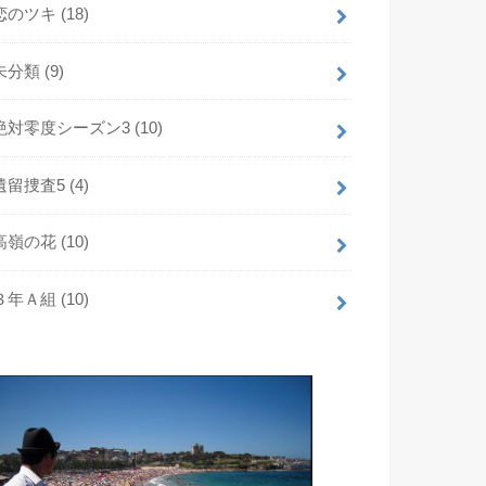
恋のツキ
(18)
未分類
(9)
絶対零度シーズン3
(10)
遺留捜査5
(4)
高嶺の花
(10)
３年Ａ組
(10)