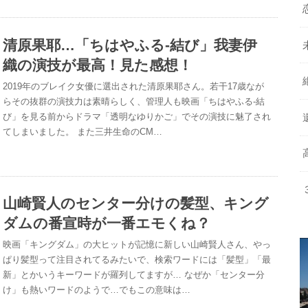
清原果耶…「ちはやふる‐結び」我妻伊
織の演技が最高！見た感想！
2019年のブレイク女優に選出された清原果耶さん。若干17歳なが
らその抜群の演技力は素晴らしく、管理人も映画「ちはやふる‐結
び」を見る前からドラマ「透明なゆりかご」でその演技に魅了され
てしまいました。 また三井生命のCM…
山崎賢人のセンター分けの髪型、キング
ダムの番宣時が一番エモくね？
映画「キングダム」の大ヒットが記憶に新しい山崎賢人さん、やっ
ぱり髪型って注目されてるみたいで、検索ワードには「髪型」「最
新」とかいうキーワードが羅列してますが… なぜか「センター分
け」も熱いワードのようで…でもこの意味は…