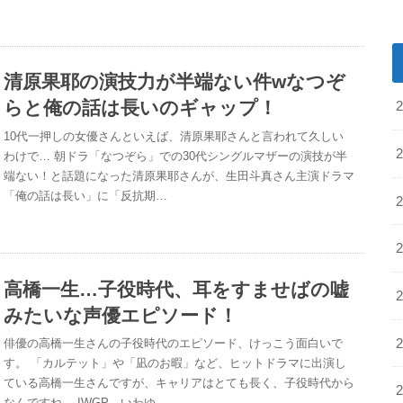
清原果耶の演技力が半端ない件wなつぞ
らと俺の話は長いのギャップ！
10代一押しの女優さんといえば、清原果耶さんと言われて久しい
わけで… 朝ドラ「なつぞら」での30代シングルマザーの演技が半
端ない！と話題になった清原果耶さんが、生田斗真さん主演ドラマ
「俺の話は長い」に「反抗期…
高橋一生…子役時代、耳をすませばの嘘
みたいな声優エピソード！
俳優の高橋一生さんの子役時代のエピソード、けっこう面白いで
す。 「カルテット」や「凪のお暇」など、ヒットドラマに出演し
ている高橋一生さんですが、キャリアはとても長く、子役時代から
なんですね… IWGP、いわゆ…