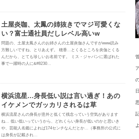
土屋炎咖、太鳳の姉抜きでマジ可愛くな
い？富士通社員だしレベル高いw
問題の、土屋太鳳さんのお姉さんの土屋炎伽さんですがwww読み
方難しいですね、とりあえず。 穂香…とくるところを炎伽とくる
んだから、とても珍しいお名前です。 ミス・ジャパンに選ばれた
事で一躍時の人に&#8230…
横浜流星…身長低い説は言い過ぎ！あの
イケメンでガッカリされるは草
横浜流星さんの身長が意外と低くて残念っていう空気があります
ね… 低い低いっていうから、どれくらい身長が低いのかと思いき
や、芸能人名鑑によれば174センチなんだとか…（事務所の公式に
は身長が記載され…