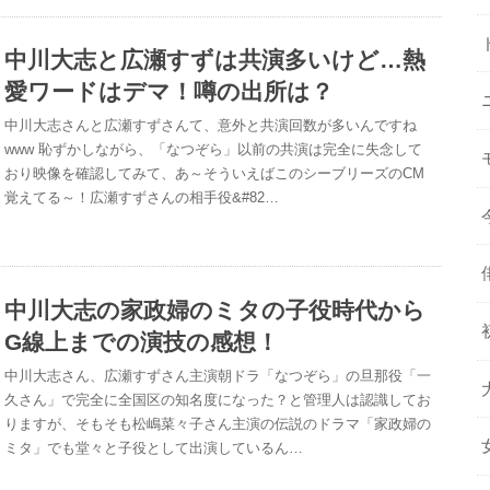
中川大志と広瀬すずは共演多いけど…熱
愛ワードはデマ！噂の出所は？
中川大志さんと広瀬すずさんて、意外と共演回数が多いんですね
www 恥ずかしながら、「なつぞら」以前の共演は完全に失念して
おり映像を確認してみて、あ～そういえばこのシーブリーズのCM
覚えてる～！広瀬すずさんの相手役&#82…
中川大志の家政婦のミタの子役時代から
G線上までの演技の感想！
中川大志さん、広瀬すずさん主演朝ドラ「なつぞら」の旦那役「一
久さん」で完全に全国区の知名度になった？と管理人は認識してお
りますが、そもそも松嶋菜々子さん主演の伝説のドラマ「家政婦の
ミタ」でも堂々と子役として出演しているん…