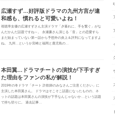
広瀬すず…好評版ドラマの九州方言が違
和感も、慣れると可愛いよね！
視聴率女優の広瀬すずさん主演ドラマ「夕暮れに、手を繋ぐ」がな
んだかんだ話題ですね～。 永瀬廉さん演じる「音」との恋愛すら
まだ始まっていない第一話から予想外の炎上＆評判になってますよ
ね。 九州…というか宮崎と福岡と鹿児島の…
本田翼…ドラマチートの演技が下手すぎ
た理由をファンの私が解説！
2019年の冬ドラマ「チート 詐欺師のみなさんご注意ください」に
主演した本田翼さん。 ドラマはそこそこ話題になったものの、ネ
ットの話題は本田翼さんの演技が下手なんじゃないか…という話題
で持ち切りに。 過去記事…