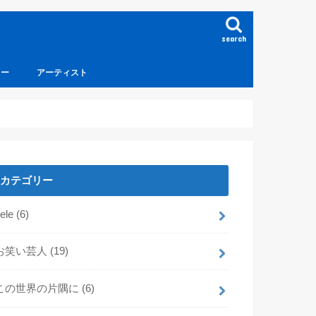
search
ュー
アーティスト
カテゴリー
dele
(6)
お笑い芸人
(19)
この世界の片隅に
(6)