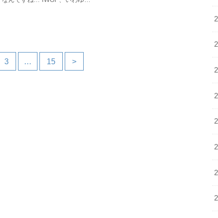
3
…
15
>