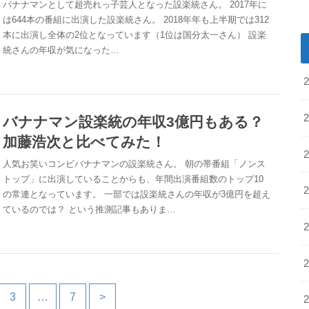
バナナマンとして超売れっ子芸人となった設楽統さん。 2017年に
は644本の番組に出演した設楽統さん。 2018年年も上半期では312
本に出演し全体の2位となっています（1位は国分太一さん） 設楽
統さんの年収が気になった…
バナナマン設楽統の年収3億円もある？
加藤浩次と比べてみた！
人気お笑いコンビバナナマンの設楽統さん。 朝の帯番組「ノンス
トップ」に出演していることからも、年間出演番組数のトップ10
の常連となっています。 一部では設楽統さんの年収が3億円を超え
ているのでは？ という推測記事もありま…
3
…
7
>