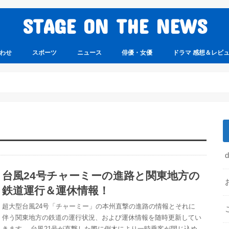
STAGE ON THE NEWS
わせ
スポーツ
ニュース
俳優・女優
ドラマ 感想＆レビ
台風24号チャーミーの進路と関東地方の
鉄道運行＆運休情報！
超大型台風24号「チャーミー」の本州直撃の進路の情報とそれに
伴う関東地方の鉄道の運行状況、および運休情報を随時更新してい
きます。 台風21号が直撃した際に倒木により一時乗客が閉じ込め