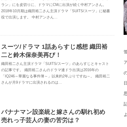
ラン」にを皮切りに、ドラマにCMに出演が続く中村アンさん。
2018年10月期は織田裕二さん主演ドラマ「SUITS/スーツ」に秘書
役で出演します。 中村アンさん…
スーツ/ドラマ 1話あらすじ感想 織田裕
二と鈴木保奈美再び！
織田裕二さん主演ドラマ「SUITS/スーツ」のあらすじとキャスト
の記事です。 織田裕二さんのドラマ連ドラ出演は2016年の
「IQ246～華麗なる事件簿～」以来約2年ぶりですね～。 織田裕二
さんが月9ドラマに出演されるのは…
バナナマン設楽統と嫁さんの馴れ初め
売れっ子芸人の妻の苦労は？