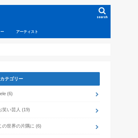
search
ュー
アーティスト
カテゴリー
dele
(6)
お笑い芸人
(19)
この世界の片隅に
(6)