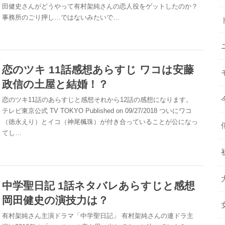
田健史さんがどうやって有村架純さんの恋人役をゲットしたのか？
事務所のごり押し…ではないみたいで…
恋のツキ 11話感想あらすじ ワコは安藤
政信の土屋と結婚！？
恋のツキ11話のあらすじと感想それから12話の感想になります。
テレビ東京公式 TV TOKYO Published on 09/27/2018 ついにワコ
（徳永えり）とイコ（神尾楓珠）が付き合っていることが公になっ
てし…
中学聖日記 1話ネタバレあらすじと感想
岡田健史の演技力は？
有村架純さん主演ドラマ「中学聖日記」 有村架純さんの連ドラ主