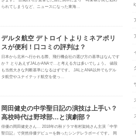
られてしまうなど、ニュースになった東海…
デルタ航空 デトロイトよりミネアポリ
スが便利！口コミの評判は？
日本から北米へ行かれる際、飛行機会社の選び方の基準はなんです
か？ とりあえずJALかANAで…と考える方は多いでしょう。 値段
も当然大きな判断基準になるはずです。 JALとANA以外でもデル
タ航空やユナイテッド航空を使っ…
岡田健史の中学聖日記の演技は上手い？
高校時代は野球部…と演劇部？
俳優の岡田健史さん… 2018年の秋ドラマ有村架純さん主演「中学
聖日記」で突然俳優デビューを飾ったシンデレラボーイです。 岡