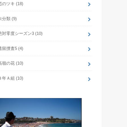
恋のツキ
(18)
未分類
(9)
絶対零度シーズン3
(10)
遺留捜査5
(4)
高嶺の花
(10)
３年Ａ組
(10)