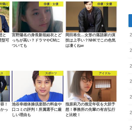
片隅に
俳優・女優
俳優・女優
想と
宮野陽名の身長新垣結衣とど
岡田将生…女形の落語家の演
髪型可
っちが高い？ドラマやCMに
技は上手い？NHKでこの色気
ついても
は凄くねw
ース
スポーツ
アイドル
全容！
池谷幸雄体操倶楽部の料金や
指原莉乃の推定年収を大胆予
なかっ
口コミの評判！所属選手に厳
想！事務所の先輩の有吉弘行
しい理由も
と比較！