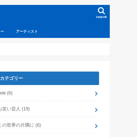
search
ュー
アーティスト
カテゴリー
dele
(6)
お笑い芸人
(19)
この世界の片隅に
(6)