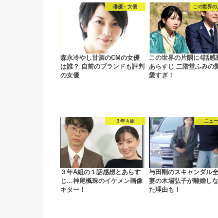
俳優・女優
この世界の
森永冷やし甘酒のCMの女優
この世界の片隅に4話感
は誰？ 自前のブランドも評判
あらすじ 二階堂ふみの
の女優
愛すぎ！
３年Ａ組
ニュ
３年A組の１話感想とあらす
与田剛のスキャンダル
じ…神尾楓珠のイケメン画像
妻の木場弘子が離婚し
キター！
た理由も！