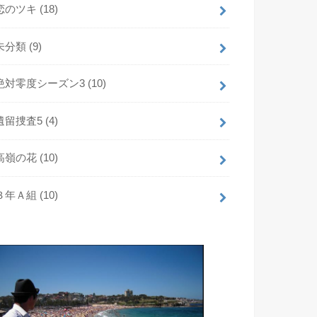
恋のツキ
(18)
未分類
(9)
絶対零度シーズン3
(10)
遺留捜査5
(4)
高嶺の花
(10)
３年Ａ組
(10)