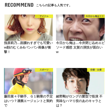
RECOMMEND
こちらの記事も人気です。
アイドル
今日から俺は！！
指原莉乃…顔腫れすぎでも可愛い
今日から俺は…今井閉じ込めエピ
w顔のむくみ&パンパン画像が衝
ソード感想 太賀の演技が面白い
撃！
w
スポーツ
俳優・女優
藤田菜々子騎手、Ｇ１騎乗の予定
綾野剛がロングの髪型で怪演 不
はいつ？凄腕エージェントと契約
気味なハマり役のあのキャラと
で
は？