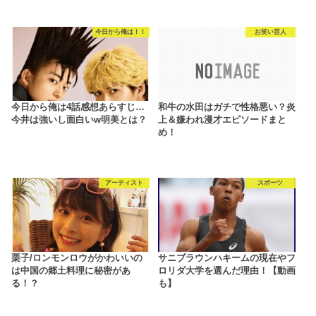
今日から俺は！！
お笑い芸人
今日から俺は4話感想あらすじ…
和牛の水田はガチで性格悪い？炎
今井は強いし面白いw明美とは？
上＆嫌われ漫才エピソードまと
め！
アーティスト
スポーツ
栗子/ロンモンロウがかわいいの
サニブラウンハキームの現在やフ
は中国の郷土料理に秘密があ
ロリダ大学を選んだ理由！【動画
る！？
も】