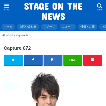
STAGE ON THE
menu
search
NEWS
ホーム
お問い合わせ
スポーツ
ニュース
俳優・女優
ド
HOME
Capture 872
Capture 872
LINE