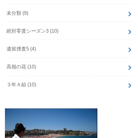
未分類
(9)
絶対零度シーズン3
(10)
遺留捜査5
(4)
高嶺の花
(10)
３年Ａ組
(10)