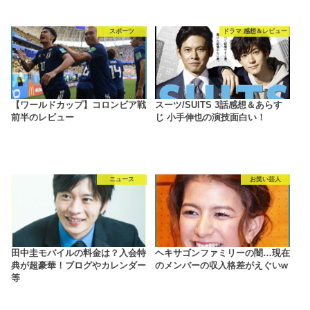
スポーツ
ドラマ 感想＆レビュー
【ワールドカップ】コロンビア戦
スーツ/SUITS 3話感想＆あらす
前半のレビュー
じ 小手伸也の演技面白い！
ニュース
お笑い芸人
田中圭モバイルの料金は？入会特
ヘキサゴンファミリーの闇…現在
典が超豪華！ブログやカレンダー
のメンバーの収入格差がえぐいw
等