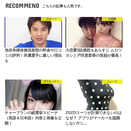
RECOMMEND
こちらの記事も人気です。
スポーツ
大恋愛
池谷幸雄体操倶楽部の料金や口コ
大恋愛5話感想＆あらすじ ムロツ
ミの評判！所属選手に厳しい理由
ヨシと戸田恵梨香の笑顔が最高！
も
アーティスト
ニュース
チャープランの総選挙スピーチ
ZOZOスーツが計測できないのは
（英語＆日本語）内容と画像を公
なぜ？ アプリがマーカーを認識
開！
しない5つ…