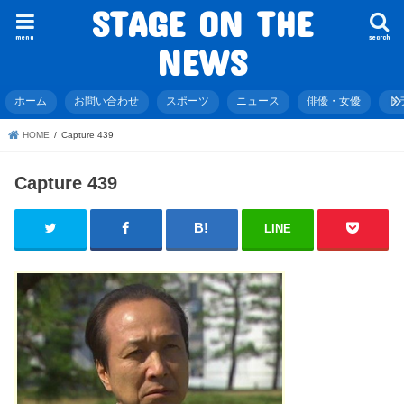
STAGE ON THE
menu
search
NEWS
ホーム
お問い合わせ
スポーツ
ニュース
俳優・女優
ド
HOME
Capture 439
Capture 439
LINE