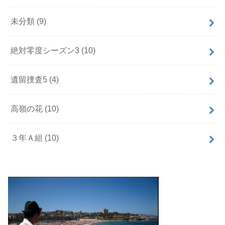
未分類
(9)
絶対零度シーズン3
(10)
遺留捜査5
(4)
高嶺の花
(10)
３年Ａ組
(10)