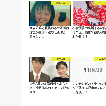
恋のツキ
ニュ
今泉佑唯と長濱ねるの不仲は
小倉優香の裏垢まるの
運営が原因？激やせ画像が
は？流出画像で彼氏や
痛々しい…
わかる！？
３年Ａ組
ニュ
３年A組の１話感想とあらす
フジテレビのドラマの
じ…神尾楓珠のイケメン画像
が下落する理由は？Dフ
キター！
カを使え！