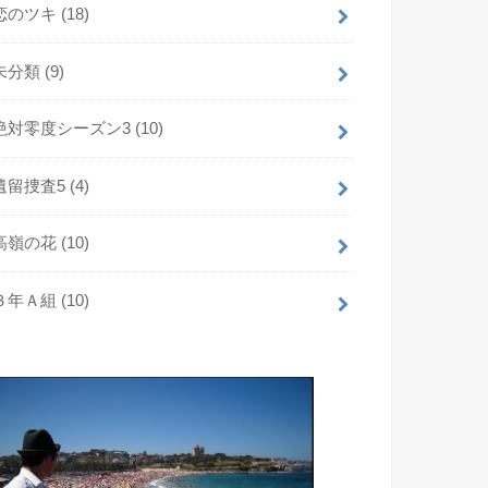
恋のツキ
(18)
未分類
(9)
絶対零度シーズン3
(10)
遺留捜査5
(4)
高嶺の花
(10)
３年Ａ組
(10)