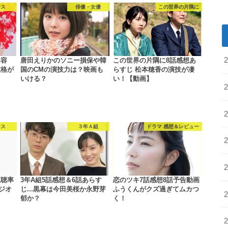
ース
俳優・女優
この世界の片隅に
内容
唐田えりかのソニー損保や韓
この世界の片隅に8話感想あ
性格が
国のCMの演技力は？映画も
らすじ 松本穂香の演技が凄
いける？
い！【動画】
ース
３年Ａ組
ドラマ 感想＆レビュー
視聴率
3年A組5話感想＆6話あらす
恋のツキ7話感想8話予告動画
ジオ
じ...黒幕は今田美桜か永野芽
ふうくんがクズ過ぎてムカつ
郁か？
く！