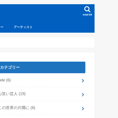
search
ュー
アーティスト
カテゴリー
dele
(6)
お笑い芸人
(19)
この世界の片隅に
(6)