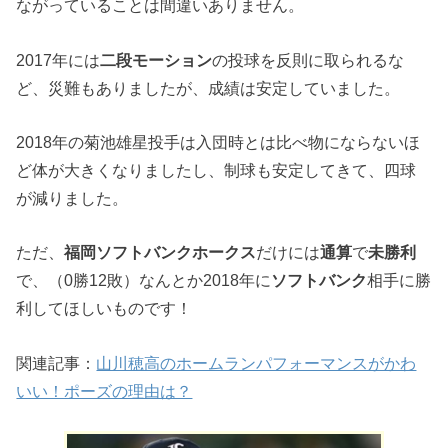
ながっていることは間違いありません。
2017年には
二段モーション
の投球を反則に取られるな
ど、災難もありましたが、成績は安定していました。
2018年の菊池雄星投手は入団時とは比べ物にならないほ
ど体が大きくなりましたし、制球も安定してきて、四球
が減りました。
ただ、
福岡ソフトバンクホークス
だけには
通算
で
未勝利
で、（0勝12敗）なんとか2018年に
ソフトバンク
相手に勝
利してほしいものです！
関連記事：
山川穂高のホームランパフォーマンスがかわ
いい！ポーズの理由は？