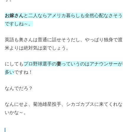
お嫁さん
と二人ならアメリカ暮らしも全然心配なさそう
ですしね～。
英語も奥さんは普通に話せそうだし、やっぱり独身で渡
米よりは絶対気は楽でしょう。
にしても
プロ野球選手の
妻
っていうのはアナウンサーが
多い
ですね！
なんでだろ？
なんにせよ、菊池雄星投手、シカゴカブスに来てくれな
いかな～。