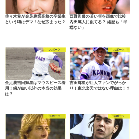
佐々木希が金足農業高校の卒業生
西野監督の若い頃を画像で比較
という噂はデマ！なぜ広まった？
内田篤人に似てる？ 経歴も「半
端ない」
スポーツ
スポーツ
金足農吉田輝星はマウスピース着
吉田輝星が巨人ファンでがっか
用！歯が白い以外の本当の効果
り！東北楽天ではない理由は！？
は？
スポーツ
スポーツ