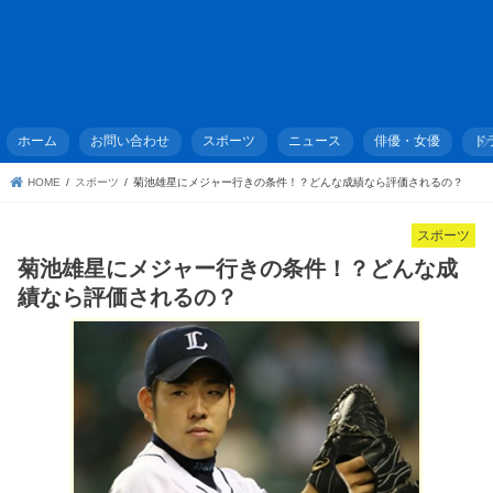
ホーム
お問い合わせ
スポーツ
ニュース
俳優・女優
ド
HOME
スポーツ
菊池雄星にメジャー行きの条件！？どんな成績なら評価されるの？
スポーツ
菊池雄星にメジャー行きの条件！？どんな成
績なら評価されるの？