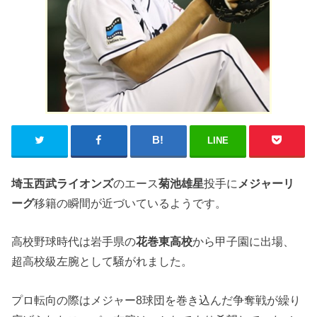
LINE
埼玉西武ライオンズ
のエース
菊池雄星
投手に
メジャーリ
ーグ
移籍の瞬間が近づいているようです。
高校野球時代は岩手県の
花巻東高校
から甲子園に出場、
超高校級左腕として騒がれました。
プロ転向の際はメジャー8球団を巻き込んだ争奪戦が繰り