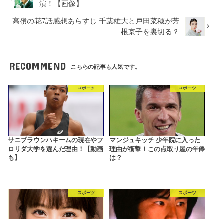
演！【画像】
高嶺の花7話感想あらすじ 千葉雄大と戸田菜穂が芳
根京子を裏切る？
RECOMMEND
こちらの記事も人気です。
スポーツ
スポーツ
サニブラウンハキームの現在やフ
マンジュキッチ 少年院に入った
ロリダ大学を選んだ理由！【動画
理由が衝撃！この点取り屋の年俸
も】
は？
スポーツ
スポーツ