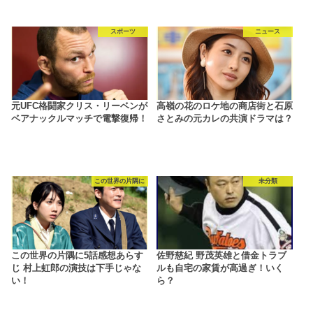
スポーツ
ニュース
元UFC格闘家クリス・リーベンが
高嶺の花のロケ地の商店街と石原
ベアナックルマッチで電撃復帰！
さとみの元カレの共演ドラマは？
この世界の片隅に
未分類
この世界の片隅に5話感想あらす
佐野慈紀 野茂英雄と借金トラブ
じ 村上虹郎の演技は下手じゃな
ルも自宅の家賃が高過ぎ！いく
い！
ら？