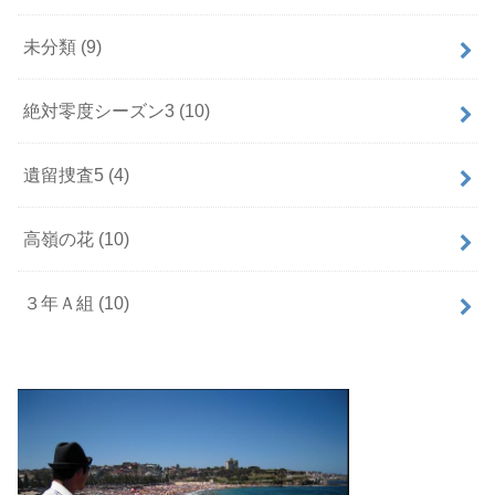
未分類
(9)
絶対零度シーズン3
(10)
遺留捜査5
(4)
高嶺の花
(10)
３年Ａ組
(10)