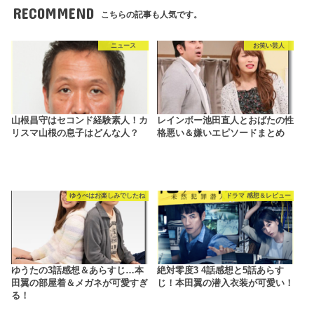
RECOMMEND
こちらの記事も人気です。
ニュース
お笑い芸人
山根昌守はセコンド経験素人！カ
レインボー池田直人とおばたの性
リスマ山根の息子はどんな人？
格悪い＆嫌いエピソードまとめ
ゆうべはお楽しみでしたね
ドラマ 感想＆レビュー
ゆうたの3話感想＆あらすじ…本
絶対零度3 4話感想と5話あらす
田翼の部屋着＆メガネが可愛すぎ
じ！本田翼の潜入衣装が可愛い！
る！