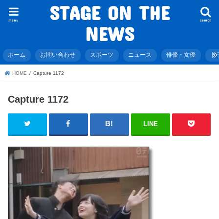
STAGE ON THE
menu
search
NEWS
ホーム
お問い合わせ
スポーツ
ニュース
俳優・女優
ド
HOME
Capture 1172
Capture 1172
LINE