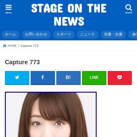
STAGE ON THE
menu
search
NEWS
ホーム
お問い合わせ
スポーツ
ニュース
俳優・女優
ド
HOME
Capture 773
Capture 773
LINE