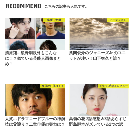
RECOMMEND
こちらの記事も人気です。
俳優・女優
アーティスト
清原翔...綾野剛以外もこんな
風間俊介のジャニーズJr.のユニ
に！？似ている芸能人画像まと
ットが凄い！山下智久と誰？
め！
今日から俺は！！
ドラマ 感想＆レビュー
太賀…ドラマコードブルーの神演
高嶺の花 2話感想＆3話あらすじ
技は父譲り？二世俳優の実力は？
野島脚本がズレている2つの訳