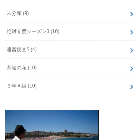
未分類
(9)
絶対零度シーズン3
(10)
遺留捜査5
(4)
高嶺の花
(10)
３年Ａ組
(10)