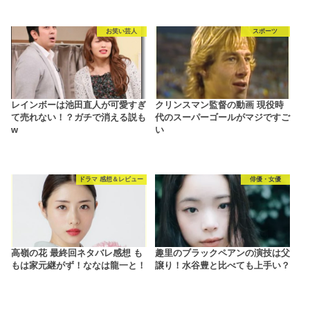
お笑い芸人
スポーツ
レインボーは池田直人が可愛すぎ
クリンスマン監督の動画 現役時
て売れない！？ガチで消える説も
代のスーパーゴールがマジですご
w
い
ドラマ 感想＆レビュー
俳優・女優
高嶺の花 最終回ネタバレ感想 も
趣里のブラックペアンの演技は父
もは家元継がず！ななは龍一と！
譲り！水谷豊と比べても上手い？