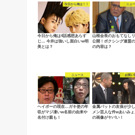
今日から俺は！！
ニュ
今日から俺は4話感想あらす
山根会長のおもてなし
じ… 今井は強いし面白いw明
公開！ボクシング連盟
美とは？
の内容は？
ニュース
お笑い
ヘイポーの現在…ガキ使の年
金属バットの友保が少
収がマジ凄いw名前の由来や
メン芸人な件wあいみょ
名付け親も！
の画像がヤバい！