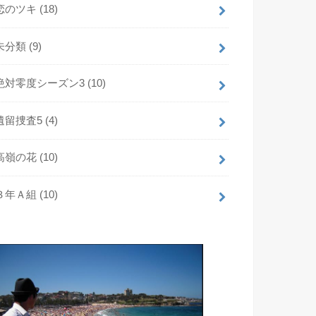
恋のツキ
(18)
未分類
(9)
絶対零度シーズン3
(10)
遺留捜査5
(4)
高嶺の花
(10)
３年Ａ組
(10)