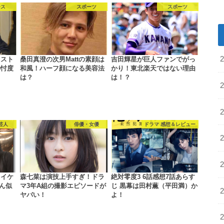
ース
スポーツ
スポーツ
リスト
桑田真澄の次男Mattの素顔は
吉田輝星が巨人ファンでがっ
の忖度
和風！ハーフ顔になる美容法
かり！東北楽天ではない理由
は？
は！？
芸人
俳優・女優
ドラマ 感想＆レビュー
しイケ
森七菜は演技上手すぎ！ドラ
絶対零度3 6話感想7話あらす
ん似
マ3年A組の撮影エピソードが
じ 黒幕は田村薫（平田満）か
ヤバい！
よ！