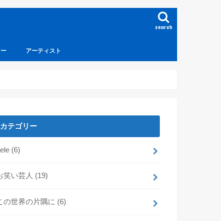
search
ュー
アーティスト
カテゴリー
dele
(6)
お笑い芸人
(19)
この世界の片隅に
(6)