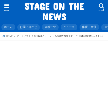
STAGE ON THE
menu
search
NEWS
ホーム
お問い合わせ
スポーツ
ニュース
俳優・女優
ド
HOME
アーティスト
BNK48ミュージックの選抜選挙スピーチ 日本語挨拶もかわいい