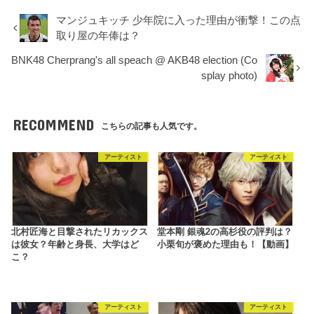
マンジュキッチ 少年院に入った理由が衝撃！この点
取り屋の年俸は？
BNK48 Cherprang's all speach @ AKB48 election (Co
splay photo)
RECOMMEND
こちらの記事も人気です。
アーティスト
アーティスト
北村匠海と目撃されたリカックス
堂本剛 銀魂2の高杉役の評判は？
は彼女？年齢と身長、大学はど
小栗旬が褒めた理由も！【動画】
こ？
アーティスト
アーティスト