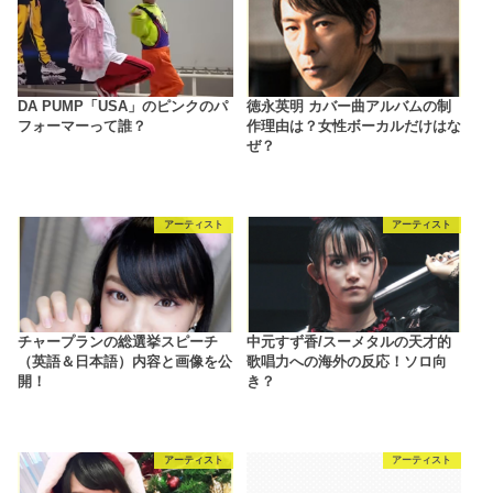
DA PUMP「USA」のピンクのパ
徳永英明 カバー曲アルバムの制
フォーマーって誰？
作理由は？女性ボーカルだけはな
ぜ？
アーティスト
アーティスト
チャープランの総選挙スピーチ
中元すず香/スーメタルの天才的
（英語＆日本語）内容と画像を公
歌唱力への海外の反応！ソロ向
開！
き？
アーティスト
アーティスト