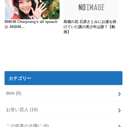
BNK48 Cherprang's all speach
高嶺の花 石原さとみにお湯を掛
@ AKB48…
けていた謎の美少年は誰？【動
画】
カテゴリー
dele
(6)
お笑い芸人
(19)
この世界の片隅に
(6)