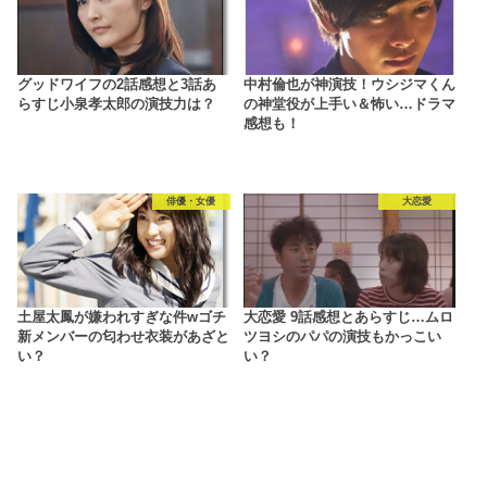
グッドワイフの2話感想と3話あ
中村倫也が神演技！ウシジマくん
らすじ小泉孝太郎の演技力は？
の神堂役が上手い＆怖い…ドラマ
感想も！
俳優・女優
大恋愛
土屋太鳳が嫌われすぎな件wゴチ
大恋愛 9話感想とあらすじ…ムロ
新メンバーの匂わせ衣装があざと
ツヨシのパパの演技もかっこい
い？
い？