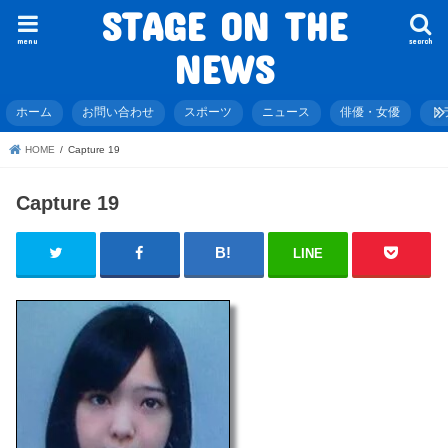
STAGE ON THE
menu
search
NEWS
ホーム
お問い合わせ
スポーツ
ニュース
俳優・女優
ド
HOME
Capture 19
Capture 19
LINE