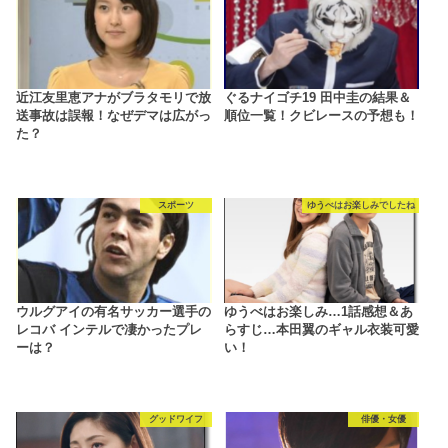
近江友里恵アナがブラタモリで放
ぐるナイゴチ19 田中圭の結果＆
送事故は誤報！なぜデマは広がっ
順位一覧！クビレースの予想も！
た？
スポーツ
ゆうべはお楽しみでしたね
ウルグアイの有名サッカー選手の
ゆうべはお楽しみ…1話感想＆あ
レコバ インテルで凄かったプレ
らすじ…本田翼のギャル衣装可愛
ーは？
い！
グッドワイフ
俳優・女優