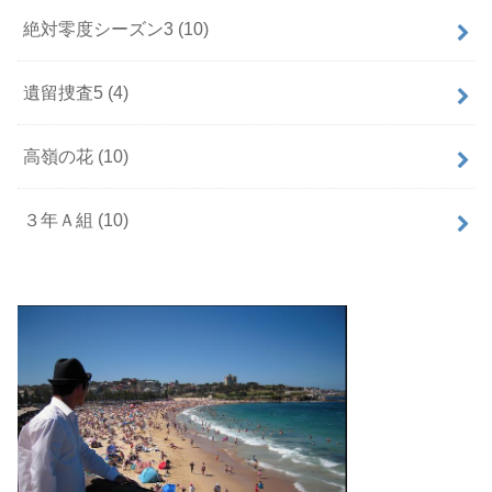
絶対零度シーズン3
(10)
遺留捜査5
(4)
高嶺の花
(10)
３年Ａ組
(10)