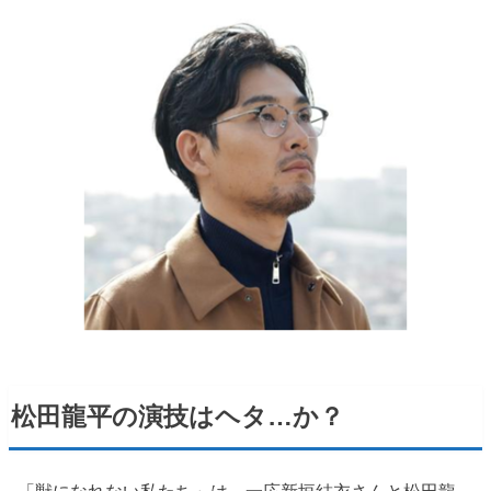
松田龍平の演技はヘタ…か？
「獣になれない私たち」は、一応新垣結衣さんと松田龍