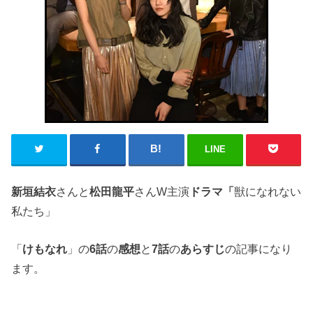
LINE
新垣結衣
さんと
松田龍平
さんW主演
ドラマ「
獣になれない
私たち」
「
けもなれ
」の
6話
の
感想
と
7話
の
あらすじ
の記事になり
ます。