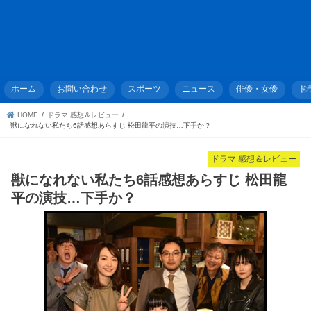
ホーム
お問い合わせ
スポーツ
ニュース
俳優・女優
ド
HOME
ドラマ 感想＆レビュー
獣になれない私たち6話感想あらすじ 松田龍平の演技…下手か？
ドラマ 感想＆レビュー
獣になれない私たち6話感想あらすじ 松田龍
平の演技…下手か？