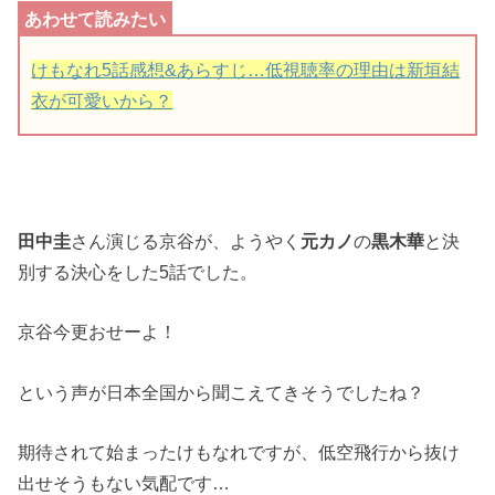
けもなれ5話感想&あらすじ…低視聴率の理由は新垣結
衣が可愛いから？
田中圭
さん演じる京谷が、ようやく
元カノ
の
黒木華
と決
別する決心をした5話でした。
京谷今更おせーよ！
という声が日本全国から聞こえてきそうでしたね？
期待されて始まったけもなれですが、低空飛行から抜け
出せそうもない気配です…