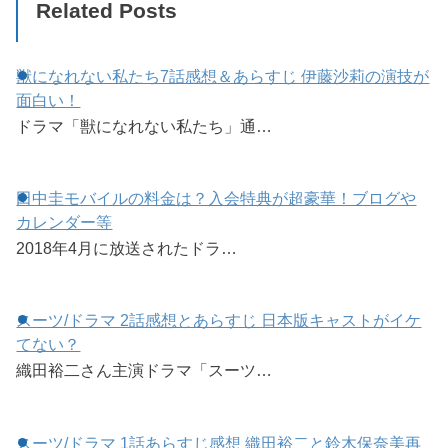
Related Posts
獣になれない私たち7話感想＆あらすじ 伊藤沙莉の演技が
面白い！
ドラマ「獣になれない私たち」通…
田中圭モバイルの料金は？入会特典が超豪華！ブログや
カレンダー等
2018年4月に放送されたドラ…
スーツ/ドラマ 2話感想とあらすじ 日本版キャストがイケ
てない？
織田裕二さん主演ドラマ「スーツ…
スーツ/ドラマ 1話あらすじ感想 織田裕二と鈴木保奈美再