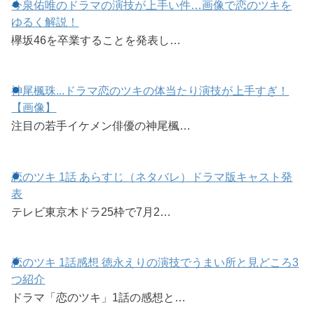
今泉佑唯のドラマの演技が上手い件…画像で恋のツキを
ゆるく解説！
欅坂46を卒業することを発表し…
神尾楓珠...ドラマ恋のツキの体当たり演技が上手すぎ！
【画像】
注目の若手イケメン俳優の神尾楓…
恋のツキ 1話 あらすじ（ネタバレ）ドラマ版キャスト発
表
テレビ東京木ドラ25枠で7月2…
恋のツキ 1話感想 徳永えりの演技でうまい所と見どころ3
つ紹介
ドラマ「恋のツキ」1話の感想と…