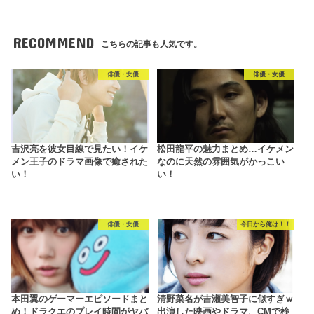
RECOMMEND
こちらの記事も人気です。
俳優・女優
俳優・女優
吉沢亮を彼女目線で見たい！イケ
松田龍平の魅力まとめ…イケメン
メン王子のドラマ画像で癒された
なのに天然の雰囲気がかっこい
い！
い！
俳優・女優
今日から俺は！！
本田翼のゲーマーエピソードまと
清野菜名が吉瀬美智子に似すぎｗ
め！ドラクエのプレイ時間がヤバ
出演した映画やドラマ、CMで検