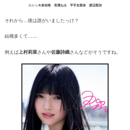
左から
今泉佑唯
長濱ねる
平手友梨奈
渡辺梨加
それから…後は誰がいましたっけ？
結構多くて……
例えば
上村莉菜
さんや
佐藤詩織
さんなどがそうですね。