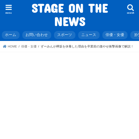
STAGE ON THE
menu
search
NEWS
ホーム
お問い合わせ
スポーツ
ニュース
俳優・女優
ド
HOME
俳優・女優
ずーみんが欅坂を休養した理由を卒業前の激やせ衝撃画像で解説！