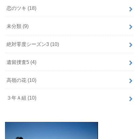
恋のツキ
(18)
未分類
(9)
絶対零度シーズン3
(10)
遺留捜査5
(4)
高嶺の花
(10)
３年Ａ組
(10)