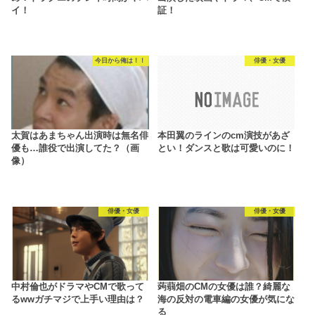
イ！
証！
今日から俺は！！
俳優・女優
太賀はあまちゃん出演時は無名俳
本田翼のラインのcm演技があざ
優も…誰役で出演してた？（画
とい！ダンスと歌は可愛いのに！
像）
俳優・女優
俳優・女優
中村倫也がドラマやCMで歌って
蒟蒻畑のCMの女優は誰？綺麗な
るwwガチマジで上手い理由は？
海の反対の電車編の女優が気にな
る