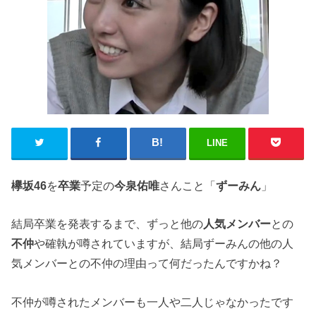
LINE
欅坂46
を
卒業
予定の
今泉佑唯
さんこと「
ずーみん
」
結局卒業を発表するまで、ずっと他の
人気メンバー
との
不仲
や確執が噂されていますが、結局ずーみんの他の人
気メンバーとの不仲の理由って何だったんですかね？
不仲が噂されたメンバーも一人や二人じゃなかったです