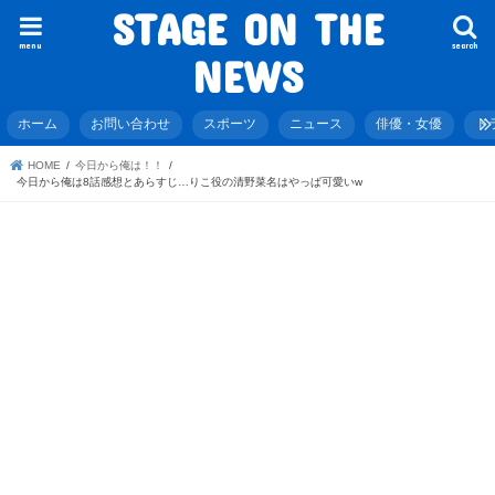
STAGE ON THE
menu
search
NEWS
ホーム
お問い合わせ
スポーツ
ニュース
俳優・女優
ド
HOME
今日から俺は！！
今日から俺は8話感想とあらすじ…りこ役の清野菜名はやっぱ可愛いw