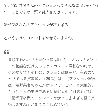
で、清野菜名さんのアクションってそんなに凄いの？っ
つーことですが、賀来賢人さんはメディアに
清野菜名さんのアクションが凄すぎる！
というようなコメントを寄せていますね。
冒頭で触れた『今日から俺は!!』も、ツッパリヤンキ
ーの物語なだけあってケンカシーン満載なのだが、
そのなかでも清野のアクションは健在だ。主役のひ
とりである賀来賢人（29歳）は「（アクション演技
は）清野菜名ちゃんが断トツですごい」と大絶賛。
もうひとりの主役である伊藤健太郎（21歳）には、
「清野菜名氏のアクションがかっこよすぎて軽く嫉
妬しますね」とまで言わしめている。