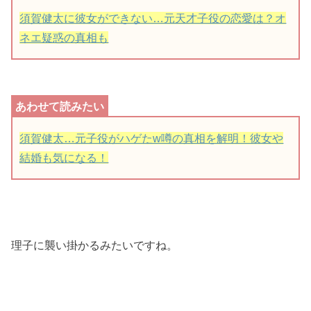
須賀健太に彼女ができない…元天才子役の恋愛は？オ
ネエ疑惑の真相も
須賀健太…元子役がハゲたw噂の真相を解明！彼女や
結婚も気になる！
理子に襲い掛かるみたいですね。