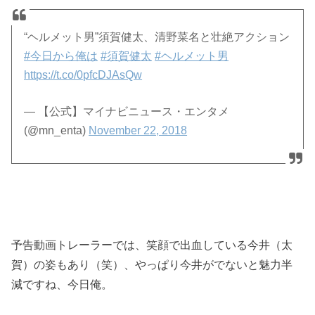
“ヘルメット男”須賀健太、清野菜名と壮絶アクション
#今日から俺は
#須賀健太
#ヘルメット男
https://t.co/0pfcDJAsQw
— 【公式】マイナビニュース・エンタメ
(@mn_enta)
November 22, 2018
予告動画トレーラーでは、笑顔で出血している今井（太
賀）の姿もあり（笑）、やっぱり今井がでないと魅力半
減ですね、今日俺。