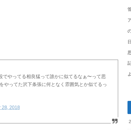
役でやってる相良猛って誰かに似てるなぁ〜って思
役をやってた沢下条張に何となく雰囲気とか似てるっ
 28, 2018