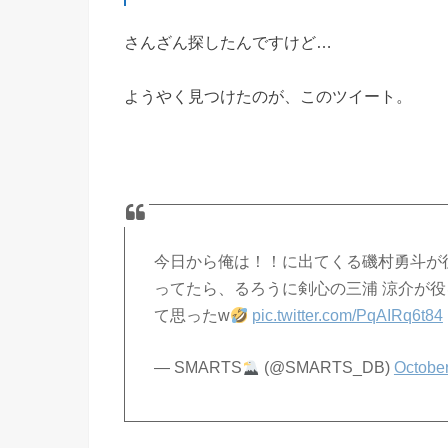
さんざん探したんですけど…
ようやく見つけたのが、このツイート。
今日から俺は！！に出てくる磯村勇斗が
ってたら、るろうに剣心の三浦 涼介が
て思ったw
pic.twitter.com/PqAIRq6t84
— SMARTS
(@SMARTS_DB)
October