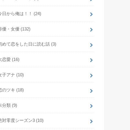
今日から俺は！！
(24)
俳優・女優
(132)
初めて恋をした日に読む話
(3)
大恋愛
(16)
女子アナ
(10)
恋のツキ
(18)
未分類
(9)
絶対零度シーズン3
(10)