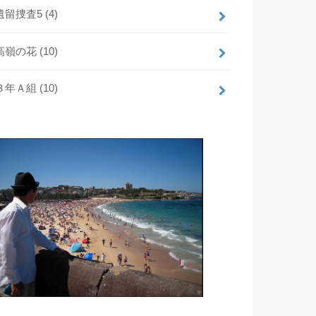
遺留捜査5
(4)
高嶺の花
(10)
３年Ａ組
(10)