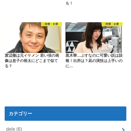
も！
俳優・女優
俳優・女優
渡辺徹は元イケメン 若い頃の画
黒木華…ぶすなのに可愛い説は誤
像は息子の裕太にどこまで似て
報！出所は？凪の演技は上手いの
る？
に…
カテゴリー
dele
(6)