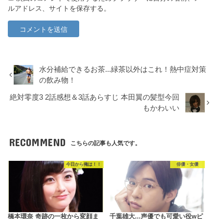
ルアドレス、サイトを保存する。
水分補給できるお茶...緑茶以外はこれ！熱中症対策
の飲み物！
絶対零度3 2話感想＆3話あらすじ 本田翼の髪型今回
もかわいい
RECOMMEND
こちらの記事も人気です。
今日から俺は！！
俳優・女優
橋本環奈 奇跡の一枚から変顔ま
千葉雄大...声優でも可愛い役wピ