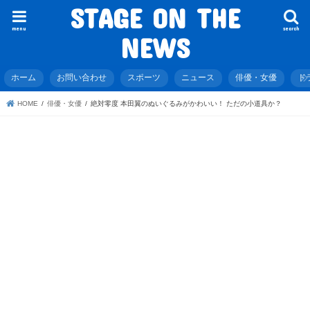
STAGE ON THE
menu
search
NEWS
ホーム
お問い合わせ
スポーツ
ニュース
俳優・女優
ド
HOME
俳優・女優
絶対零度 本田翼のぬいぐるみがかわいい！ ただの小道具か？