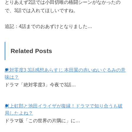
とりあえず2話では小田切唯の格闘シーンがなかったの
で、3話では入れてほしいですね。
追記：4話までのおあずけとなりました…
Related Posts
絶対零度3 3話感想あらすじ 本田翼の赤いぬいぐるみの意
味は？
ドラマ「絶対零度3」今夜で3話…
村上虹郎と池田イライザが復縁！ドラマで知り合うも破
局したよね？
ドラマ版「この世界の片隅に」に…