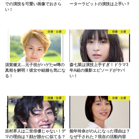
での演技を可愛い画像でおさら
ーターラビットの演技は上手い？
い！
俳優・女優
俳優・女優
須賀健太…元子役がハゲたw噂の
森七菜は演技上手すぎ！ドラマ3
真相を解明！彼女や結婚も気にな
年A組の撮影エピソードがヤバ
る！
い！
俳優・女優
俳優・女優
吉村界人は二世俳優じゃない！デ
能年玲奈がのんになった理由は？
マの理由は？顔が誰かに似てる？
なぜ干された？現在の活動内容