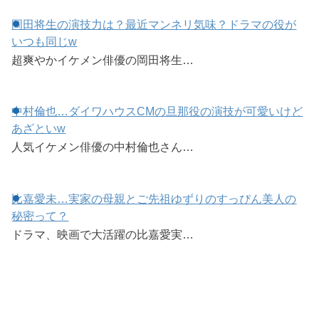
岡田将生の演技力は？最近マンネリ気味？ドラマの役が
いつも同じw
超爽やかイケメン俳優の岡田将生…
中村倫也…ダイワハウスCMの旦那役の演技が可愛いけど
あざといw
人気イケメン俳優の中村倫也さん…
比嘉愛未…実家の母親とご先祖ゆずりのすっぴん美人の
秘密って？
ドラマ、映画で大活躍の比嘉愛実…