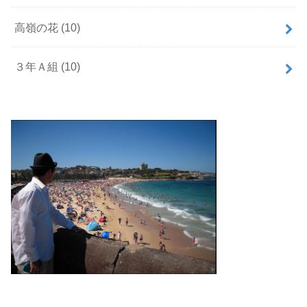
高嶺の花
(10)
３年Ａ組
(10)