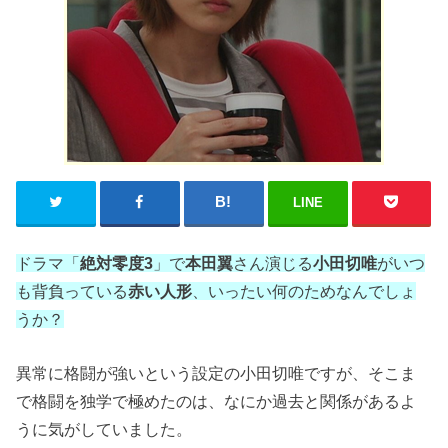
LINE
ドラマ「
絶対零度3
」で
本田翼
さん演じる
小田切唯
がいつ
も背負っている
赤い人形
、いったい何のためなんでしょ
うか？
異常に格闘が強いという設定の小田切唯ですが、そこま
で格闘を独学で極めたのは、なにか過去と関係があるよ
うに気がしていました。