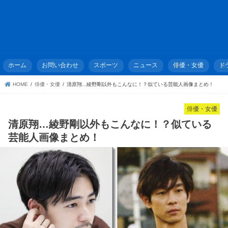
ホーム
お問い合わせ
スポーツ
ニュース
俳優・女優
ド
HOME
俳優・女優
清原翔...綾野剛以外もこんなに！？似ている芸能人画像まとめ！
俳優・女優
清原翔…綾野剛以外もこんなに！？似ている
芸能人画像まとめ！