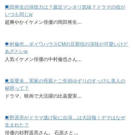
岡田将生の演技力は？最近マンネリ気味？ドラマの役が
いつも同じw
超爽やかイケメン俳優の岡田将生…
中村倫也…ダイワハウスCMの旦那役の演技が可愛いけど
あざといw
人気イケメン俳優の中村倫也さん…
比嘉愛未…実家の母親とご先祖ゆずりのすっぴん美人の
秘密って？
ドラマ、映画で大活躍の比嘉愛実…
杉野遥亮がドラマ逃げ恥に出演…は大誤報！デマはなぜ
生まれた？
俳優の杉野遥亮さん。 石原さと…