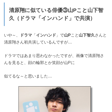
清原翔に似ている俳優③山Pこと山下智
久（ドラマ「インハンド」で共演）
いや～、
ドラマ
「
インハンド
」で
山P
こと
山下智久
さんと
清原翔さん初共演しているんですが…
ドラマではあまり思わなかったですが、画像で清原翔さ
んを見ると、顔の輪郭とか笑顔が山Pに
似てるな～と思いました…